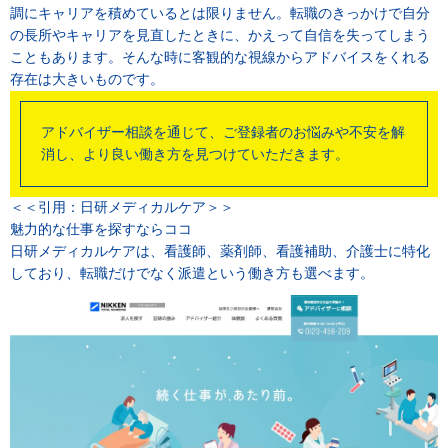
調にキャリアを積めているとは限りません。転職のきっかけで自分
の長所やキャリアを見直したときに、かえって自信を失ってしまう
こともあります。そんな時に客観的な視線からアドバイスをくれる
存在は大きいものです。
アドバイザー相談を通じて、ご登録者のお悩みや不安を解
消し、より良い働き方を見つけていただきます。
＜＜引用：日研メディカルケア＞＞
魅力的な仕事を探すならココ
日研メディカルケアは、看護師、薬剤師、看護補助、介護士に特化
しており、転職だけでなく派遣という働き方も選べます。